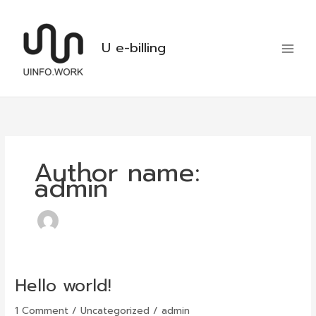
Skip
to
content
U e-billing
Author name:
admin
Hello world!
Hello
world!
1 Comment
/
Uncategorized
/
admin